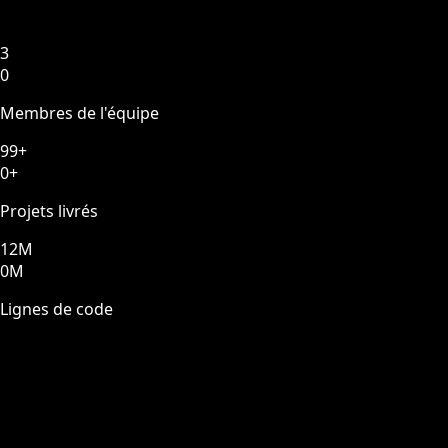
3
0
Membres de l'équipe
99
+
0
+
Projets livrés
12
M
0
M
Lignes de code